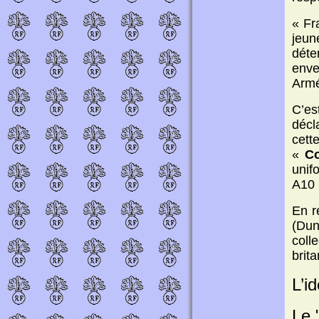
« Fr
jeun
déte
env
Armé
C’es
décl
cett
«
Co
unif
A10 
En r
(Dun
coll
brit
L’i
Le 