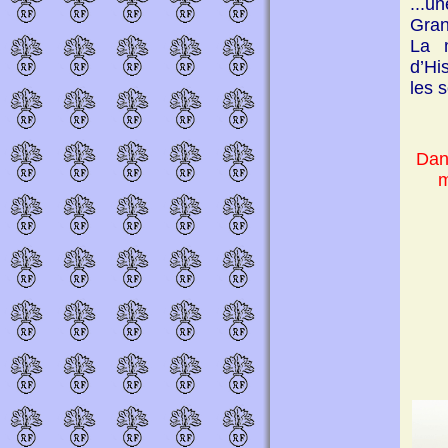
...u
Gran
La 
d’Hi
les 
Dan