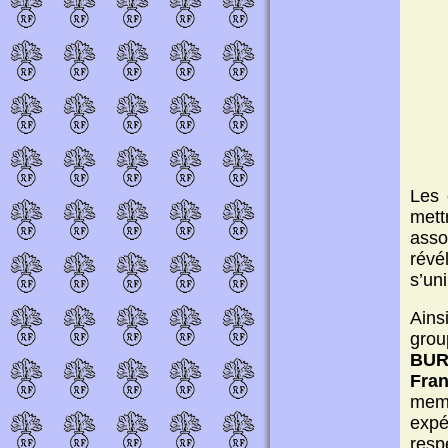
Les 
mett
asso
révé
s’un
Ains
gro
BUR
Fra
memb
expé
resp