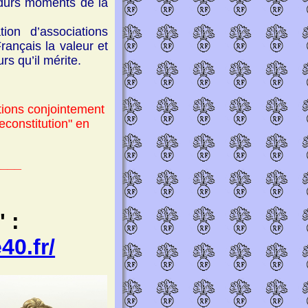
 durs moments de la
tion d’associations
Français la valeur et
rs qu’il mérite.
tions
conjointement
econstitution" en
____
 :
40.fr/