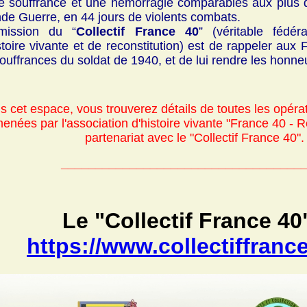
ne souffrance et une hémorragie comparables aux plus
de Guerre, en 44 jours de violents combats.
mission du “
Collectif France 40
” (véritable fédéra
stoire vivante et de reconstitution) est de rappeler aux 
souffrances du soldat de 1940, et de lui rendre les honneu
s cet espace, vous trouverez détails de toutes les opéra
menées
par l'association d'histoire vivante "France 40 - R
partenariat avec le "Collectif France 40".
___________________________________
Le "Collectif France 40"
https://www.collectiffrance