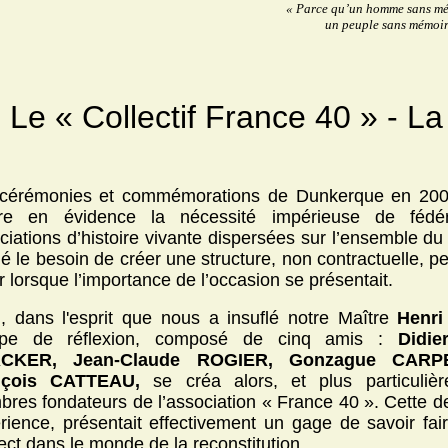
« Parce qu’un homme sans mé
un peuple sans mémoir
Le « Collectif France 40 » - L
cérémonies et commémorations de Dunkerque en 200
re en évidence la nécessité impérieuse de fédére
ciations d’histoire vivante dispersées sur l’ensemble du t
lé le besoin de créer une structure, non contractuelle, p
ir lorsque l’importance de l’occasion se présentait.
i, dans l'esprit que nous a insuflé notre Maître
Henr
upe de réflexion, composé de cinq amis :
Didi
CKER, Jean-Claude ROGIER, Gonzague CARPE
nçois CATTEAU,
se créa alors, et plus particuliè
res fondateurs de l’association « France 40 ». Cette de
rience, présentait effectivement un gage de savoir fai
ect dans le monde de la reconstitution.