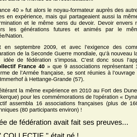
ance 40 » fut alors le noyau-formateur auprès des autr
es en expérience, mais qui partageaient aussi la mê
rmination et le même sens du devoir. Devoir envers 
ers les générations futures et animés par le mê
e/Nation.
t en septembre 2009, et avec l’exigence des com
aration de la Seconde Guerre mondiale, qu’à nouveau 
e idée de fédération s’imposa. C’est donc sous l’ap
llectif France 40
» que 9 associations représentant 1
orme de l’Armée française, se sont réunies à l’ouvrage
Immerhof à Hettange-Grande (57).
éitérant la même expérience en 2010 au Fort des Dune
kerque) pour les commémorations de l'opération « Dyn
ectif assembla 16 associations françaises (plus de 160
anniques (80 participants environ) !
dée de fédération avait fait ses preuves...
" COLLECTIF " était né !
…