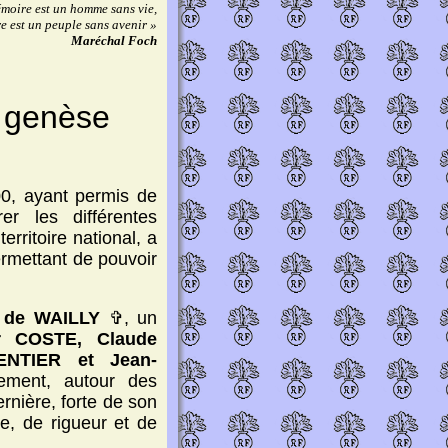
moire est un homme sans vie,
e est un peuple sans avenir »
Maréchal Foch
a genèse
0, ayant permis de
r les différentes
erritoire national, a
ermettant de pouvoir
i de WAILLY
✞
, un
er COSTE, Claude
NTIER et Jean-
rement, autour des
rnière, forte de son
re, de rigueur et de